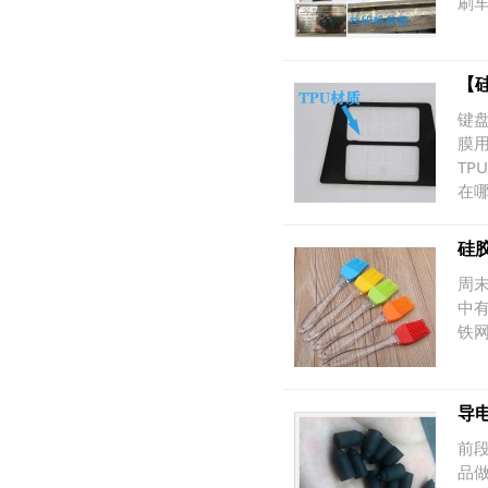
刷
【
键
膜
T
在
硅
周
中
铁
导
前
品