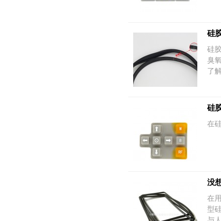
硅
硅胶
臭
了
硅
在
没
在
型
与