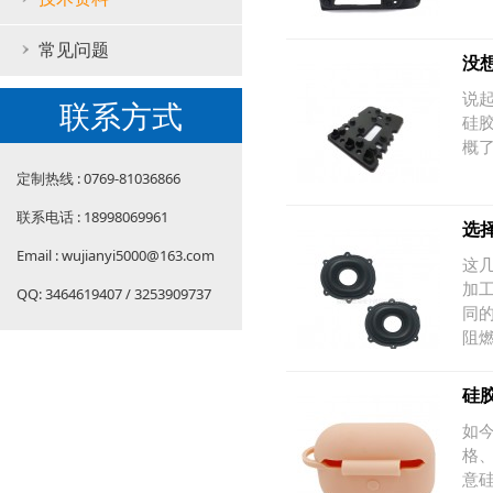
常见问题
没
说
联系方式
硅
概
定制热线 : 0769-81036866
联系电话 : 18998069961
选
Email : wujianyi5000@163.com
这
加
QQ: 3464619407 / 3253909737
同
阻
硅
如
格
意