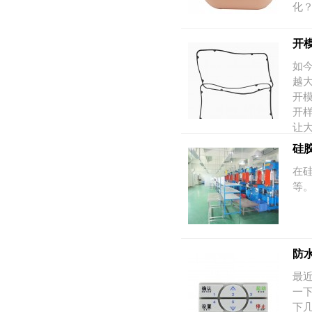
化
开
如
越
开
开样
让
硅
在
等
防
最
一
下