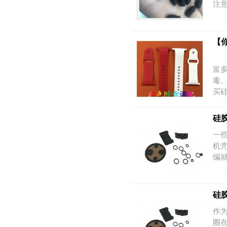
注
【
硅
富
毒
买
硅
一
机
编
硅
作
圈