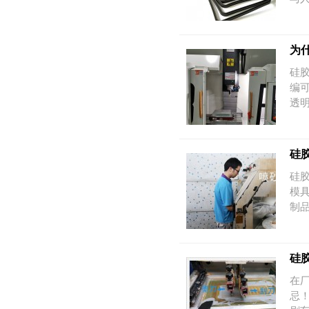
为
硅
编
透
硅
硅
模
制
硅
在
忌