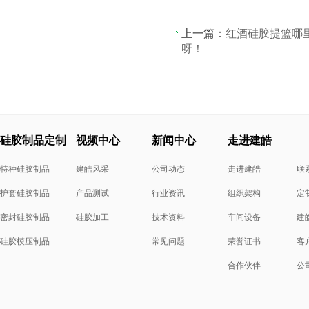
上一篇：
红酒硅胶提篮哪
呀！
硅胶制品定制
视频中心
新闻中心
走进建皓
特种硅胶制品
建皓风采
公司动态
走进建皓
联
护套硅胶制品
产品测试
行业资讯
组织架构
定
密封硅胶制品
硅胶加工
技术资料
车间设备
建
硅胶模压制品
常见问题
荣誉证书
客
合作伙伴
公